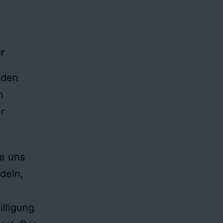
er
 den
m
r
e uns
deln,
lligung