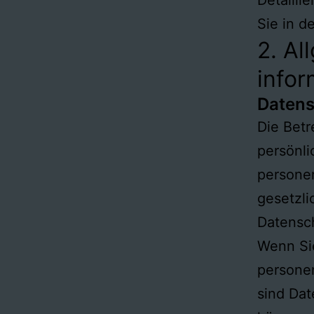
Sie in d
2. Al
info
Datens
Die Betr
persönli
persone
gesetzli
Datensc
Wenn Si
persone
sind Dat