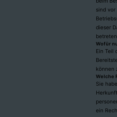
beim Bes
sind vor
Betriebs
dieser D
betreten
Wofür nu
Ein Teil
Bereitst
können 
Welche R
Sie habe
Herkunf
persone
ein Rech