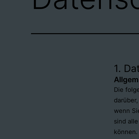
1. Da
Allgem
Die fol
darüber,
wenn Si
sind all
können.