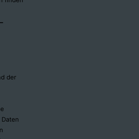
­
nd der
ne
 Daten
en