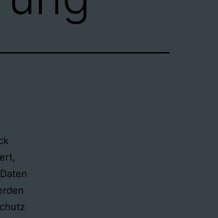
ck
ert,
 Daten
werden
schutz