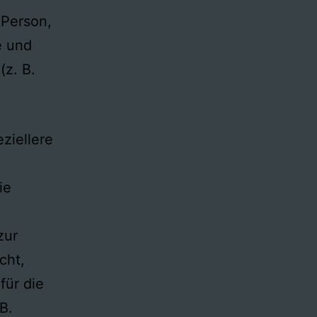
e Person,
e und
(z. B.
ziellere
ie
zur
cht,
für die
B.