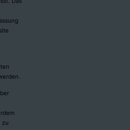
sst. Das
fassung
site
aten
werden.
über
erdem
n zu