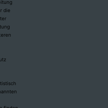
eitung
r die
ter
tung
teren
utz
istisch
nannten
n finden