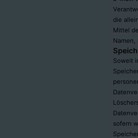
Verantwo
die alle
Mittel d
Namen, E
Speich
Soweit i
Speicher
personen
Datenver
Löschers
Datenver
sofern w
Speiche