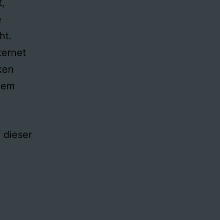
t,
e
ht.
ternet
ken
 dem
 dieser