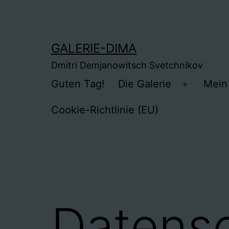
Zum
Inhalt
springen
GALERIE-DIMA
Dmitri Demjanowitsch Svetchnikov
Guten Tag!
Die Galerie
Mein 
Menü
öffnen
Cookie-Richtlinie (EU)
Datensc